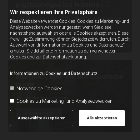
psychoanalyse bei krankheit ...
Wir respektieren Ihre Privatsphäre
und was sie sonst noch vielleicht wissen wollen
Diese Website verwendet Cookies. Cookies zu Marketing- und
Analysezwecken werden nur gesetzt, wenn Sie diese
nachstehend auswählen oder alle Cookies akzeptieren. Diese
MEHR DAZU
freiwillige Zustimmung können Sie jederzeit widerrufen. Durch
Auswahl von „Informationen zu Cookies und Datenschutz“
erhalten Sie detaillierte Information zu den verwendeten
Cookies und zur Datenschutzerklärung.
Informationen zu Cookies und Datenschutz
über mich, über die therapeutische
praxis
Notwendige Cookies
ein ort der begegnung
Cookies zu Marketing- und Analysezwecken
MEHR DAZU
Ausgewählte akzeptieren
Alle akzeptieren